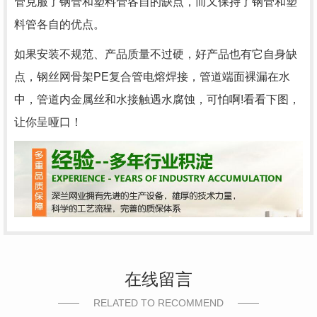
管克服了钢管和塑料管各自的缺点，而又保持了钢管和塑
料管各自的优点。
如果安装不规范、产品质量不过硬，好产品也有它自身缺
点，
钢丝网
骨架PE复合管电熔焊接，管道端面裸漏在水
中，管道内金属丝和水接触遇水腐蚀，可怕啊!看看下图，
让你呈哑口！
在线留言
RELATED TO RECOMMEND